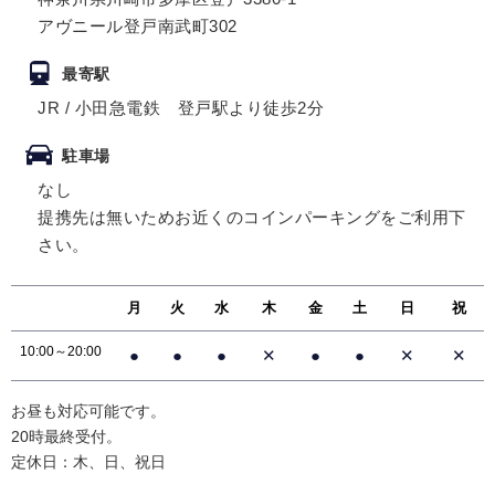
アヴニール登戸南武町302
最寄駅
JR / 小田急電鉄 登戸駅より徒歩2分
駐車場
なし
提携先は無いためお近くのコインパーキングをご利用下
さい。
月
火
水
木
金
土
日
祝
10:00～20:00
●
●
●
✕
●
●
✕
✕
お昼も対応可能です。
20時最終受付。
定休日：木、日、祝日